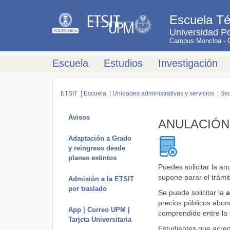
Escuela Té
Universidad Po
Campus Moncloa - Ci
Escuela
Estudios
Investigación
ETSIT
¦
Escuela
¦
Unidades administrativas y servicios
¦
Sec
Avisos
ANULACIÓN
Adaptación a Grado
y reingreso desde
planes extintos
Puedes solicitar la an
supone parar el trámit
Admisión a la ETSIT
por traslado
Se puede solicitar la
a
precios públicos abona
App | Correo UPM |
comprendido entre la 
Tarjeta Universitaria
Estudiantes que acredi