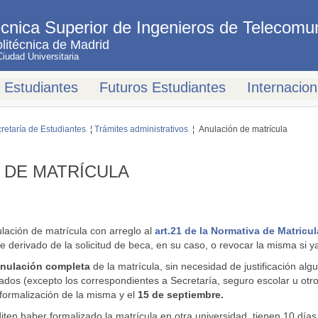
cnica Superior de Ingenieros de Telecomu
litécnica de Madrid
udad Universitaria
Estudiantes
Futuros Estudiantes
Internacion
retaría de Estudiantes
¦
Trámites administrativos
¦ Anulación de matrícula
 DE MATRÍCULA
ulación de matrícula con arreglo al
art.21 de la Normativa de Matricu
e derivado de la solicitud de beca, en su caso, o revocar la misma si 
nulación completa
de la matrícula, sin necesidad de justificación alg
dos (excepto los correspondientes a Secretaría, seguro escolar u otro 
formalización de la misma y el
15 de septiembre.
ten haber formalizado la matrícula en otra universidad, tienen 10 días