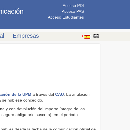
Acceso PDI
nicación
Acceso PAS
Acceso Estudiantes
al
Empresas
lación de la UPM
a través del
CAU
. La anulación
ya se hubiese concedido.
una y con devolución del importe íntegro de los
seguro obligatorio suscrito), en el periodo
 hábiles desde la fecha de la comunicación oficial de