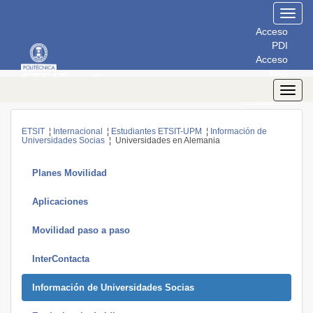
Toggl
navig
Acceso
PDI
Acceso
PAS
Acceso
Toggl
Estudiantes
navig
ETSIT
¦
Internacional
¦
Estudiantes ETSIT-UPM
¦
Información de
Universidades Socias
¦ Universidades en Alemania
Planes Movilidad
Aplicaciones
Movilidad paso a paso
InterContacta
Información de Universidades Socias