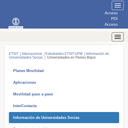
Toggl
navig
Acceso
PDI
Acceso
PAS
Acceso
Toggl
Estudiantes
navig
ETSIT
¦
Internacional
¦
Estudiantes ETSIT-UPM
¦
Información de
Universidades Socias
¦ Universidades en Países Bajos
Planes Movilidad
Aplicaciones
Movilidad paso a paso
InterContacta
Información de Universidades Socias