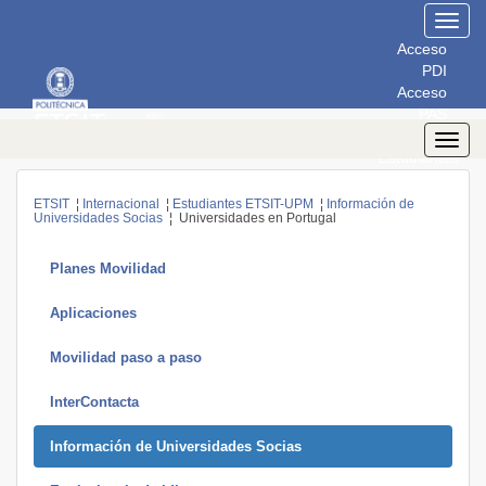
Toggl
navig
Acceso
PDI
Acceso
PAS
Acceso
Toggl
Estudiantes
navig
ETSIT
¦
Internacional
¦
Estudiantes ETSIT-UPM
¦
Información de
Universidades Socias
¦ Universidades en Portugal
Planes Movilidad
Aplicaciones
Movilidad paso a paso
InterContacta
Información de Universidades Socias