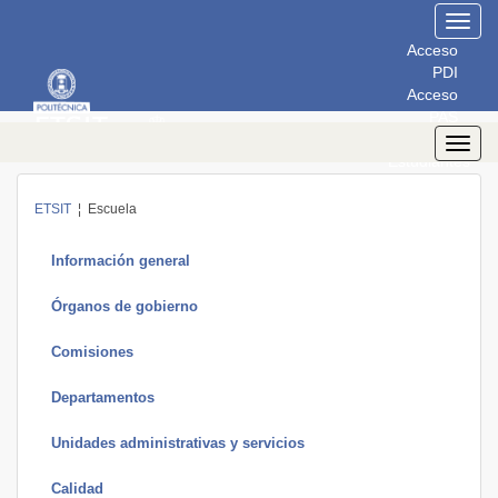
Toggl
navig
Acceso
PDI
Acceso
PAS
Acceso
Toggl
Estudiantes
navig
ETSIT
¦ Escuela
Información general
Órganos de gobierno
Comisiones
Departamentos
Unidades administrativas y servicios
Calidad