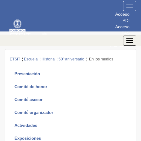
Toggl
navig
Acceso
PDI
Acceso
PAS
Acceso
Toggl
Estudiantes
navig
ETSIT
¦
Escuela
¦
Historia
¦
50º aniversario
¦ En los medios
Presentación
Comité de honor
Comité asesor
Comité organizador
Actividades
Exposiciones