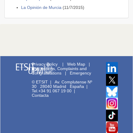
La Opinión de Murcia
(11/7/2015)
Privacy Policy
|
Web Map
|
Suggestions, Complaints and
Congratulations
|
Emergency
© ETSIT
|
Av. Complutense Nº
30 28040 Madrid España |
Tel.+34 91 067 19 00
|
Contacta