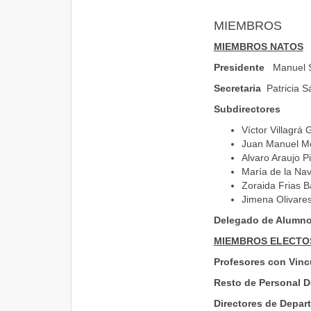
MIEMBROS
MIEMBROS NATOS
Presidente
Manuel S
Secretaria
Patricia 
Subdirectores
Víctor Villagrá
Juan Manuel Mo
Alvaro Araujo P
María de la Na
Zoraida Frias B
Jimena Olivare
Delegado de Alum
MIEMBROS ELECTO
Profesores con Vin
Resto de Personal D
Directores de Depa