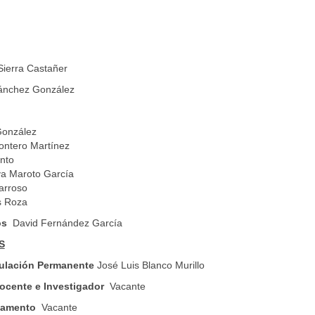
ierra Castañer
Sánchez González
 González
ntero Martínez
into
va Maroto García
arroso
s Roza
nos
David Fernández García
S
culación Permanente
José Luis Blanco Murillo
ocente e Investigador
Vacante
rtamento
Vacante