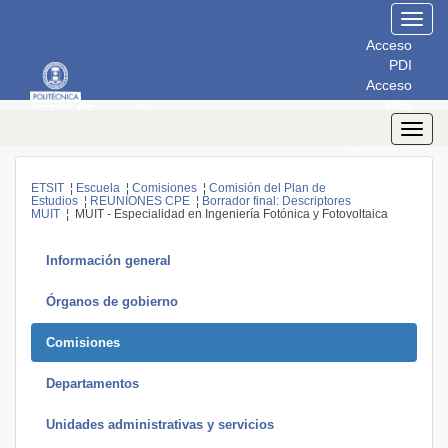
Toggl
navig
Acceso
PDI
Acceso
PAS
Acceso
Toggl
Estudiantes
navig
ETSIT
¦
Escuela
¦
Comisiones
¦
Comisión del Plan de
Estudios
¦
REUNIONES CPE
¦
Borrador final: Descriptores
MUIT
¦ MUIT - Especialidad en Ingeniería Fotónica y Fotovoltaica
Información general
Órganos de gobierno
Comisiones
Departamentos
Unidades administrativas y servicios