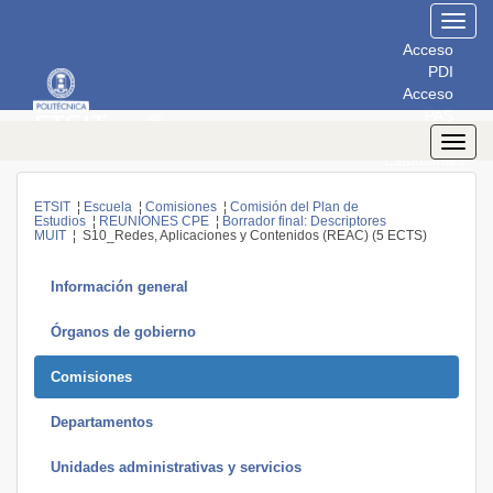
Toggl
navig
Acceso
PDI
Acceso
PAS
Acceso
Toggl
Estudiantes
navig
ETSIT
¦
Escuela
¦
Comisiones
¦
Comisión del Plan de
Estudios
¦
REUNIONES CPE
¦
Borrador final: Descriptores
MUIT
¦ S10_Redes, Aplicaciones y Contenidos (REAC) (5 ECTS)
Información general
Órganos de gobierno
Comisiones
Departamentos
Unidades administrativas y servicios