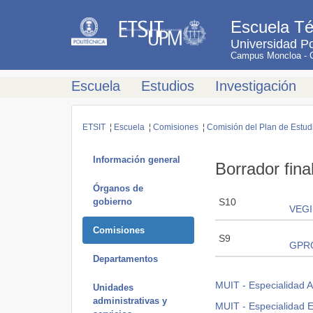
Escuela Té
Universidad Po
Campus Moncloa - Ci
Escuela
Estudios
Investigación
ETSIT
¦
Escuela
¦
Comisiones
¦
Comisión del Plan de Estud
Información general
Borrador fina
Órganos de
gobierno
S10
VEGI 
Comisiones
S9
GPRO
Departamentos
MUIT - Especialidad A
Unidades
administrativas y
MUIT - Especialidad E