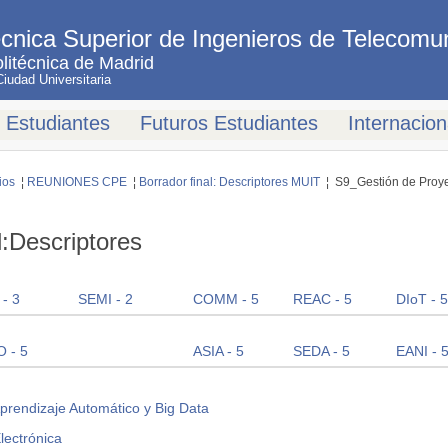
cnica Superior de Ingenieros de Telecomu
litécnica de Madrid
udad Universitaria
Estudiantes
Futuros Estudiantes
Internacion
ios
¦
REUNIONES CPE
¦
Borrador final: Descriptores MUIT
¦ S9_Gestión de Proy
l:Descriptores
- 3
SEMI - 2
COMM - 5
REAC - 5
DIoT - 5
 - 5
ASIA - 5
SEDA - 5
EANI - 
prendizaje Automático y Big Data
lectrónica