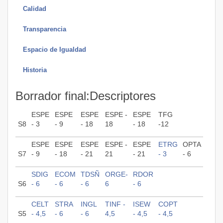
Calidad
Transparencia
Espacio de Igualdad
Historia
Borrador final:Descriptores
ESPE
ESPE
ESPE
ESPE -
ESPE
TFG
S8
- 3
- 9
- 18
18
- 18
-12
ESPE
ESPE
ESPE
ESPE -
ESPE
ETRG
OPTA
S7
- 9
- 18
- 21
21
- 21
- 3
- 6
SDIG
ECOM
TDSÑ
ORGE-
RDOR
S6
- 6
- 6
- 6
6
- 6
CELT
STRA
INGL
TINF -
ISEW
COPT
S5
- 4,5
- 6
- 6
4,5
- 4,5
- 4,5