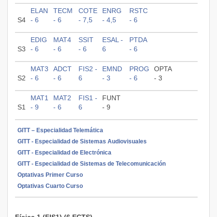
ELAN
TECM
COTE
ENRG
RSTC
S4
- 6
- 6
- 7,5
- 4,5
- 6
EDIG
MAT4
SSIT
ESAL -
PTDA
S3
- 6
- 6
- 6
6
- 6
MAT3
ADCT
FIS2 -
EMND
PROG
OPTA
S2
- 6
- 6
6
- 3
- 6
- 3
MAT1
MAT2
FIS1 -
FUNT
S1
- 9
- 6
6
- 9
GITT – Especialidad Telemática
GITT - Especialidad de Sistemas Audiovisuales
GITT - Especialidad de Electrónica
GITT - Especialidad de Sistemas de Telecomunicación
Optativas Primer Curso
Optativas Cuarto Curso