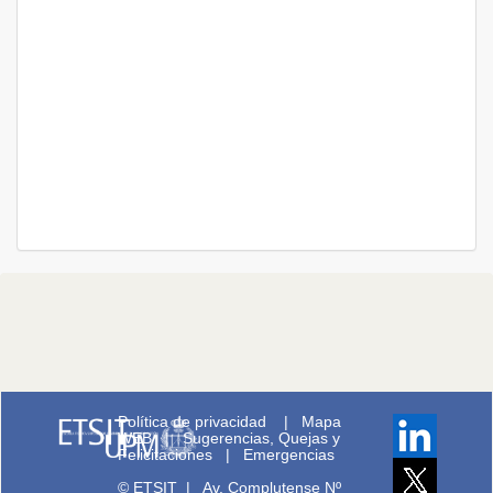
Política de privacidad
|
Mapa
WEB
|
Sugerencias, Quejas y
Felicitaciones
|
Emergencias
© ETSIT
|
Av. Complutense Nº