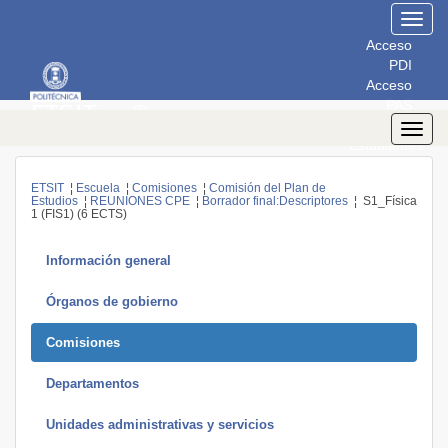
Toggl
navig
Acceso
PDI
Acceso
PAS
Acceso
Toggl
Estudiantes
navig
ETSIT
¦
Escuela
¦
Comisiones
¦
Comisión del Plan de
Estudios
¦
REUNIONES CPE
¦
Borrador final:Descriptores
¦ S1_Física
1 (FIS1) (6 ECTS)
Información general
Órganos de gobierno
Comisiones
Departamentos
Unidades administrativas y servicios