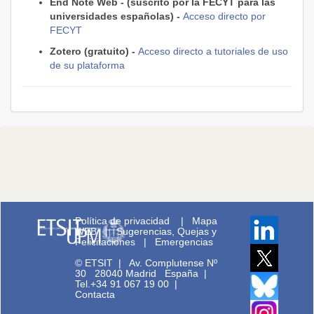
End Note Web - (suscrito por la FECYT para las
universidades españolas) -
Acceso directo por
FECYT
Zotero (gratuito) -
Acceso directo a tutoriales de uso
de su plataforma
Política de privacidad
|
Mapa
WEB
|
Sugerencias, Quejas y
Felicitaciones
|
Emergencias
© ETSIT
|
Av. Complutense Nº
30 28040 Madrid España |
Tel.+34 91 067 19 00
|
Contacta