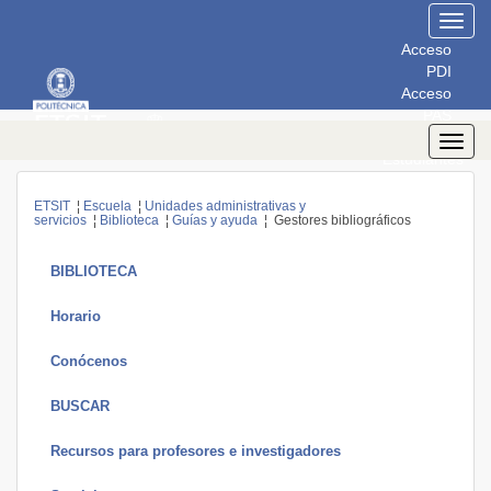
Toggl
navig
Acceso
PDI
Acceso
PAS
Acceso
Toggl
Estudiantes
navig
ETSIT
¦
Escuela
¦
Unidades administrativas y
servicios
¦
Biblioteca
¦
Guías y ayuda
¦ Gestores bibliográficos
BIBLIOTECA
Horario
Conócenos
BUSCAR
Recursos para profesores e investigadores