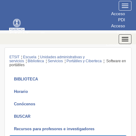
Toggl
navig
Acceso
PDI
Acceso
PAS
Acceso
Toggl
Estudiantes
navig
ETSIT
¦
Escuela
¦
Unidades administrativas y
servicios
¦
Biblioteca
¦
Servicios
¦
Portátiles y Ciberteca
¦ Software en
portátiles
BIBLIOTECA
Horario
Conócenos
BUSCAR
Recursos para profesores e investigadores