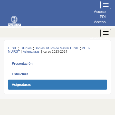
Toggl
navig
Acceso
PDI
Acceso
PAS
Acceso
Toggl
Estudiantes
navig
ETSIT
¦
Estudios
¦
Dobles Títulos de Máster ETSIT
¦
MUIT-
MUIRST
¦
Asignaturas
¦ curso 2023-2024
Presentación
Estructura
Asignaturas