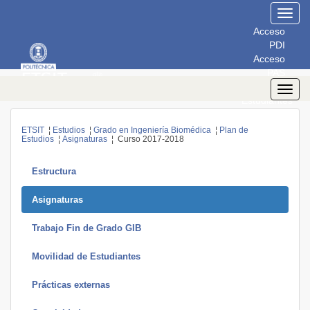
Toggl
navig
Acceso
PDI
Acceso
PAS
Acceso
Toggl
Estudiantes
navig
ETSIT
¦
Estudios
¦
Grado en Ingeniería Biomédica
¦
Plan de
Estudios
¦
Asignaturas
¦ Curso 2017-2018
Estructura
Asignaturas
Trabajo Fin de Grado GIB
Movilidad de Estudiantes
Prácticas externas