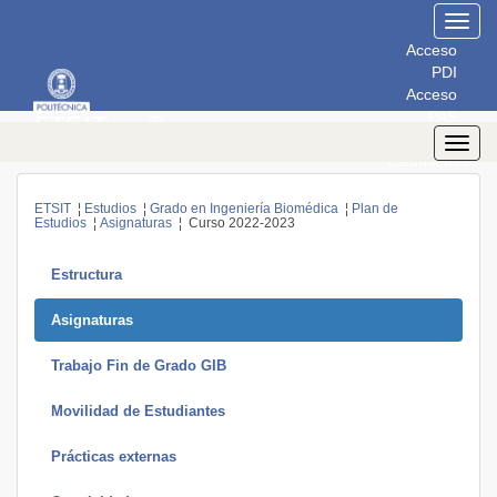
Toggl
navig
Acceso
PDI
Acceso
PAS
Acceso
Toggl
Estudiantes
navig
ETSIT
¦
Estudios
¦
Grado en Ingeniería Biomédica
¦
Plan de
Estudios
¦
Asignaturas
¦ Curso 2022-2023
Estructura
Asignaturas
Trabajo Fin de Grado GIB
Movilidad de Estudiantes
Prácticas externas