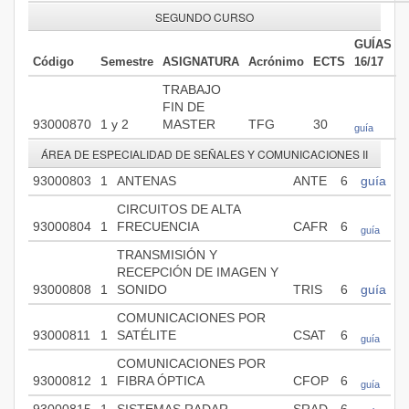
SEGUNDO CURSO
GUÍAS
Código
Semestre
ASIGNATURA
Acrónimo
ECTS
16/17
TRABAJO
FIN DE
93000870
1 y 2
MASTER
TFG
30
guía
ÁREA DE ESPECIALIDAD DE SEÑALES Y COMUNICACIONES II
93000803
1
ANTENAS
ANTE
6
guía
CIRCUITOS DE ALTA
93000804
1
FRECUENCIA
CAFR
6
guía
TRANSMISIÓN Y
RECEPCIÓN DE IMAGEN Y
93000808
1
SONIDO
TRIS
6
guía
COMUNICACIONES POR
93000811
1
SATÉLITE
CSAT
6
guía
COMUNICACIONES POR
93000812
1
FIBRA ÓPTICA
CFOP
6
guía