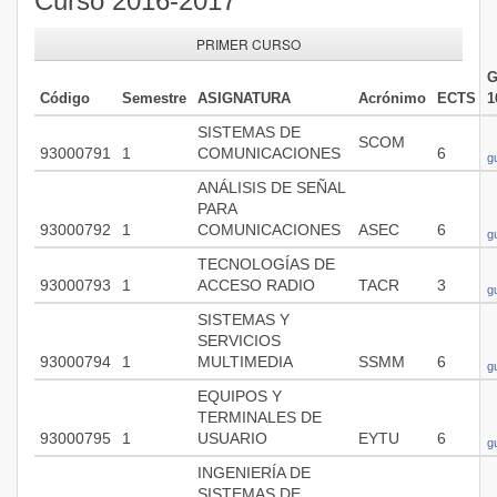
Curso 2016-2017
PRIMER CURSO
G
Código
Semestre
ASIGNATURA
Acrónimo
ECTS
1
SISTEMAS DE
SCOM
93000791
1
COMUNICACIONES
6
g
ANÁLISIS DE SEÑAL
PARA
93000792
1
COMUNICACIONES
ASEC
6
g
TECNOLOGÍAS DE
93000793
1
ACCESO RADIO
TACR
3
g
SISTEMAS Y
SERVICIOS
93000794
1
MULTIMEDIA
SSMM
6
g
EQUIPOS Y
TERMINALES DE
93000795
1
USUARIO
EYTU
6
g
INGENIERÍA DE
SISTEMAS DE