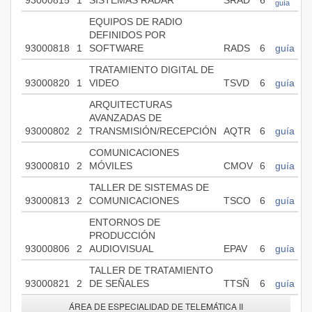
93000815
1
SISTEMAS RADAR
SRAD
6
guía
EQUIPOS DE RADIO
DEFINIDOS POR
93000818
1
SOFTWARE
RADS
6
guía
TRATAMIENTO DIGITAL DE
93000820
1
VIDEO
TSVD
6
guía
ARQUITECTURAS
AVANZADAS DE
93000802
2
TRANSMISIÓN/RECEPCIÓN
AQTR
6
guía
COMUNICACIONES
93000810
2
MÓVILES
CMOV
6
guía
TALLER DE SISTEMAS DE
93000813
2
COMUNICACIONES
TSCO
6
guía
ENTORNOS DE
PRODUCCIÓN
93000806
2
AUDIOVISUAL
EPAV
6
guía
TALLER DE TRATAMIENTO
93000821
2
DE SEÑALES
TTSÑ
6
guía
ÁREA DE ESPECIALIDAD DE TELEMÁTICA II