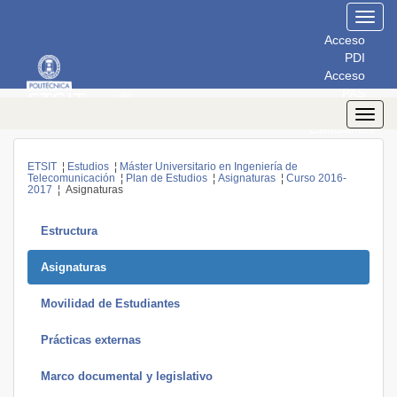
Toggl
navig
Acceso
PDI
Acceso
PAS
Acceso
Toggl
Estudiantes
navig
ETSIT
¦
Estudios
¦
Máster Universitario en Ingeniería de
Telecomunicación
¦
Plan de Estudios
¦
Asignaturas
¦
Curso 2016-
2017
¦ Asignaturas
Estructura
Asignaturas
Movilidad de Estudiantes
Prácticas externas
Marco documental y legislativo