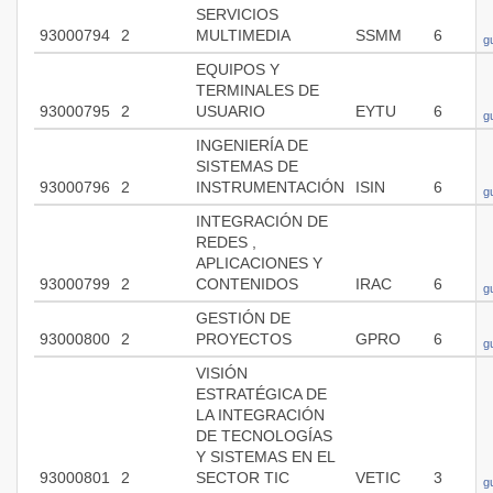
SERVICIOS
93000794
2
MULTIMEDIA
SSMM
6
g
EQUIPOS Y
TERMINALES DE
93000795
2
USUARIO
EYTU
6
g
INGENIERÍA DE
SISTEMAS DE
93000796
2
INSTRUMENTACIÓN
ISIN
6
g
INTEGRACIÓN DE
REDES ,
APLICACIONES Y
93000799
2
CONTENIDOS
IRAC
6
g
GESTIÓN DE
93000800
2
PROYECTOS
GPRO
6
g
VISIÓN
ESTRATÉGICA DE
LA INTEGRACIÓN
DE TECNOLOGÍAS
Y SISTEMAS EN EL
93000801
2
SECTOR TIC
VETIC
3
g