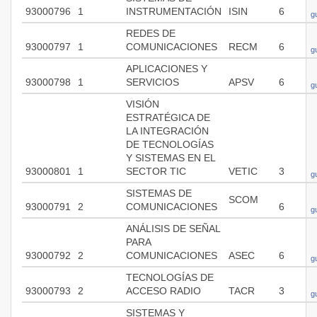
93000796
1
INSTRUMENTACIÓN
ISIN
6
g
REDES DE
93000797
1
COMUNICACIONES
RECM
6
g
APLICACIONES Y
93000798
1
SERVICIOS
APSV
6
g
VISIÓN
ESTRATÉGICA DE
LA INTEGRACIÓN
DE TECNOLOGÍAS
Y SISTEMAS EN EL
93000801
1
SECTOR TIC
VETIC
3
g
SISTEMAS DE
SCOM
93000791
2
COMUNICACIONES
6
g
ANÁLISIS DE SEÑAL
PARA
93000792
2
COMUNICACIONES
ASEC
6
g
TECNOLOGÍAS DE
93000793
2
ACCESO RADIO
TACR
3
g
SISTEMAS Y