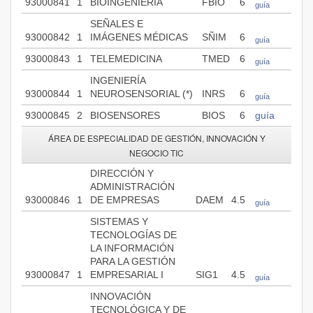
93000841
1
BIOINGENIERÍA
FBIO
6
guía
SEÑALES E
93000842
1
IMÁGENES MÉDICAS
SÑIM
6
guía
93000843
1
TELEMEDICINA
TMED
6
guía
INGENIERÍA
93000844
1
NEUROSENSORIAL (*)
INRS
6
guía
93000845
2
BIOSENSORES
BIOS
6
guía
ÁREA DE ESPECIALIDAD DE GESTIÓN, INNOVACIÓN Y
NEGOCIO TIC
DIRECCIÓN Y
ADMINISTRACIÓN
93000846
1
DE EMPRESAS
DAEM
4.5
guía
SISTEMAS Y
TECNOLOGÍAS DE
LA INFORMACIÓN
PARA LA GESTIÓN
93000847
1
EMPRESARIAL I
SIG1
4.5
guía
INNOVACIÓN
TECNOLÓGICA Y DE