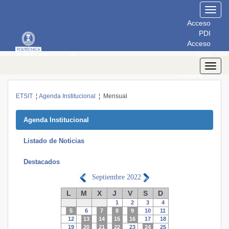
Toggl
navig
Acceso
PDI
Acceso
PAS
Acceso
Toggl
Estudiantes
navig
ETSIT
¦
Agenda Institucional
¦ Mensual
Agenda Institucional
Listado de Noticias
Destacados
Septiembre
2022
L
M
X
J
V
S
D
1
2
3
4
5
6
7
8
9
10
11
12
13
14
15
16
17
18
19
20
21
22
23
24
25