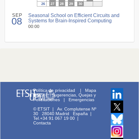
26
27
28
29
30
SEP
Seasonal School on Efficient Circuits and
08
Systems for Brain-Inspired Computing
00:00
Política de privacidad
|
Mapa
WEB
|
Sugerencias, Quejas y
Felicitaciones
|
Emergencias
© ETSIT
|
Av. Complutense Nº
30 28040 Madrid España |
Tel.+34 91 067 19 00
|
Contacta