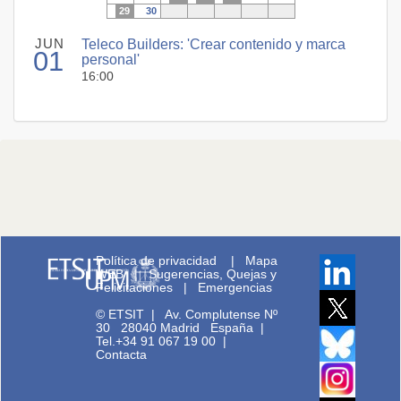
29
30
JUN
Teleco Builders: 'Crear contenido y marca
01
personal'
16:00
Política de privacidad
|
Mapa
WEB
|
Sugerencias, Quejas y
Felicitaciones
|
Emergencias
© ETSIT
|
Av. Complutense Nº
30 28040 Madrid España |
Tel.+34 91 067 19 00
|
Contacta