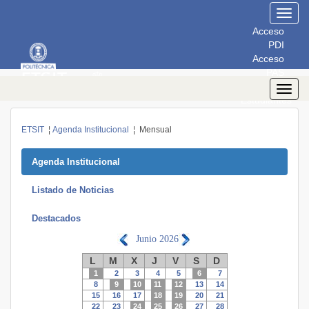
Toggl
navig
Acceso
PDI
Acceso
PAS
Acceso
Toggl
Estudiantes
navig
ETSIT
¦
Agenda Institucional
¦ Mensual
Agenda Institucional
Listado de Noticias
Destacados
Junio
2026
L
M
X
J
V
S
D
1
2
3
4
5
6
7
8
9
10
11
12
13
14
15
16
17
18
19
20
21
22
23
24
25
26
27
28