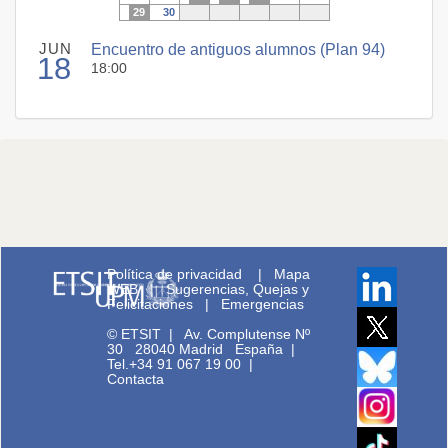
29
30
JUN
Encuentro de antiguos alumnos (Plan 94)
18
18:00
Política de privacidad
|
Mapa
WEB
|
Sugerencias, Quejas y
Felicitaciones
|
Emergencias
© ETSIT
|
Av. Complutense Nº
30 28040 Madrid España |
Tel.+34 91 067 19 00
|
Contacta