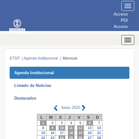
Toggl
navig
Acceso
PDI
Acceso
PAS
Acceso
Toggl
Estudiantes
navig
ETSIT
¦
Agenda Institucional
¦ Mensual
Agenda Institucional
Listado de Noticias
Destacados
Junio
2026
L
M
X
J
V
S
D
1
2
3
4
5
6
7
8
9
10
11
12
13
14
15
16
17
18
19
20
21
22
23
24
25
26
27
28