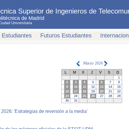
cnica Superior de Ingenieros de Telecomu
litécnica de Madrid
udad Universitaria
Estudiantes
Futuros Estudiantes
Internacion
Marzo
2026
L
M
X
J
V
S
D
1
2
3
4
5
6
7
8
9
10
11
12
13
14
15
16
17
18
19
20
21
22
23
24
25
26
27
28
29
30
31
2026: 'Estrategias de reversión a la media'