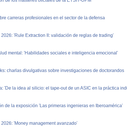
ón de los másteres oficiales de la ETSIT-UPM
re carreras profesionales en el sector de la defensa
2026: 'Rule Extraction II: validación de reglas de trading'
alud mental: 'Habilidades sociales e inteligencia emocional'
s: charlas divulgativas sobre investigaciones de doctorandos
 'De la idea al silicio: el tape-out de un ASIC en la práctica indu
n de la exposición 'Las primeras ingenieras en Iberoamérica'
 2026: 'Money management avanzado'