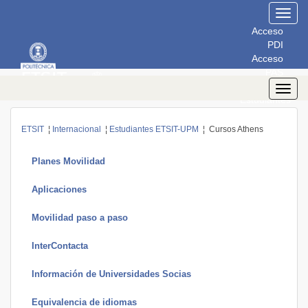
Toggl
navig
Acceso
PDI
Acceso
PAS
Acceso
Toggl
Estudiantes
navig
ETSIT
¦
Internacional
¦
Estudiantes ETSIT-UPM
¦ Cursos Athens
Planes Movilidad
Aplicaciones
Movilidad paso a paso
InterContacta
Información de Universidades Socias
Equivalencia de idiomas