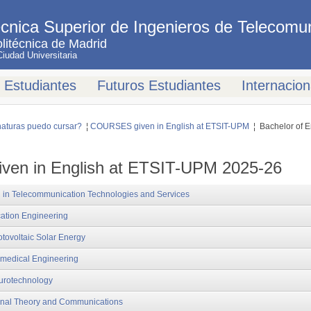
cnica Superior de Ingenieros de Telecomu
litécnica de Madrid
udad Universitaria
Estudiantes
Futuros Estudiantes
Internacion
aturas puedo cursar?
¦
COURSES given in English at ETSIT-UPM
¦ Bachelor of E
en in English at ETSIT-UPM 2025-26
g in Telecommunication Technologies and Services
ation Engineering
otovoltaic Solar Energy
omedical Engineering
eurotechnology
ignal Theory and Communications