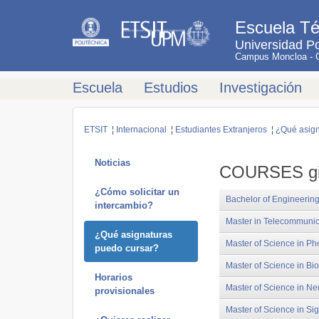
Escuela Té
Universidad Po
Campus Moncloa - Ci
Escuela
Estudios
Investigación
ETSIT
¦
Internacional
¦
Estudiantes Extranjeros
¦
¿Qué asign
Noticias
COURSES giv
¿Cómo solicitar un
Bachelor of Engineerin
intercambio?
Master in Telecommunic
¿Qué asignaturas
Master of Science in Ph
puedo cursar?
Master of Science in Bi
Horarios
Master of Science in N
provisionales
Master of Science in S