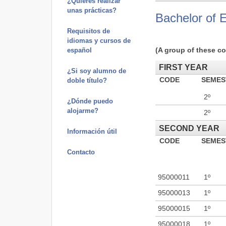
¿Quieres realizar
unas prácticas?
Bachelor of 
Requisitos de
idiomas y cursos de
(A group of these co
español
FIRST YEAR
¿Si soy alumno de
CODE
SEMES
doble título?
2º
¿Dónde puedo
alojarme?
2º
SECOND YEAR
Información útil
CODE
SEMES
Contacto
95000011
1º
95000013
1º
95000015
1º
95000018
1º