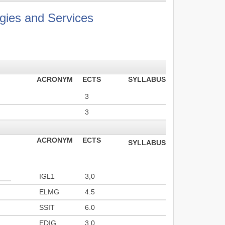
gies and Services
ACRONYM
ECTS
SYLLABUS
3
3
ACRONYM
ECTS
SYLLABUS
IGL1
3,0
ELMG
4.5
SSIT
6.0
EDIG
3.0