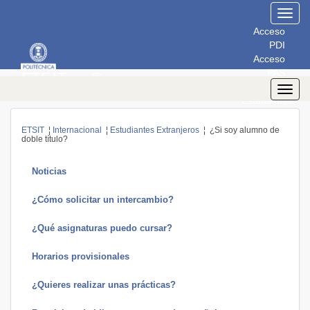
Toggl
navig
Acceso
PDI
Acceso
PAS
Acceso
Toggl
Estudiantes
navig
ETSIT
¦
Internacional
¦
Estudiantes Extranjeros
¦ ¿Si soy alumno de
doble título?
Noticias
¿Cómo solicitar un intercambio?
¿Qué asignaturas puedo cursar?
Horarios provisionales
¿Quieres realizar unas prácticas?