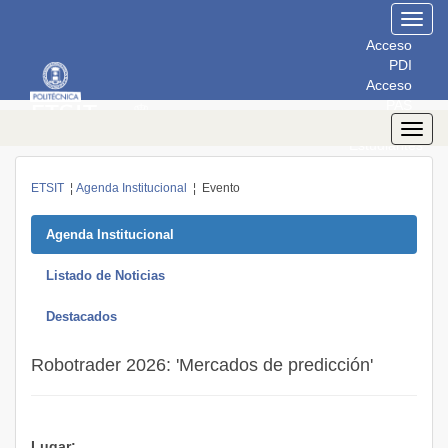
Toggl
navig
Acceso
PDI
Acceso
PAS
Acceso
Toggl
Estudiantes
navig
ETSIT
¦
Agenda Institucional
¦ Evento
Agenda Institucional
Listado de Noticias
Destacados
Robotrader 2026: 'Mercados de predicción'
Lugar: