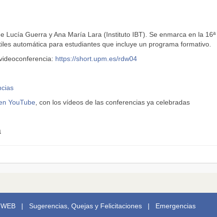
e Lucía Guerra y Ana María Lara (Instituto IBT). Se enmarca en la 16ª
iles automática para estudiantes que incluye un programa formativo.
 videoconferencia:
https://short.upm.es/rdw04
cias
 en YouTube
, con los vídeos de las conferencias ya celebradas
a
 WEB
|
Sugerencias, Quejas y Felicitaciones
|
Emergencias