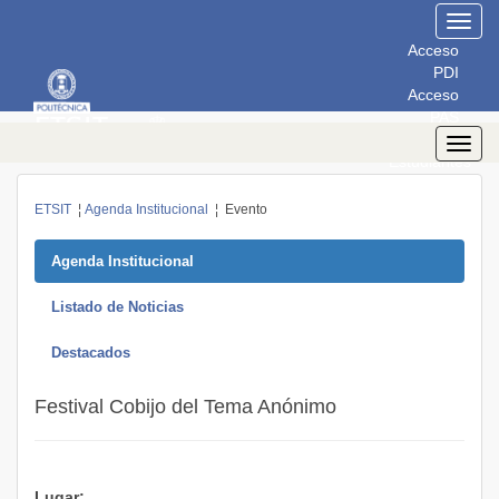
Toggl
navig
Acceso
PDI
Acceso
PAS
Acceso
Toggl
Estudiantes
navig
ETSIT
¦
Agenda Institucional
¦ Evento
Agenda Institucional
Listado de Noticias
Destacados
Festival Cobijo del Tema Anónimo
Lugar: