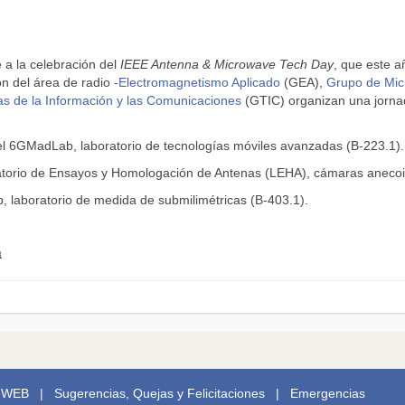
a la celebración del
IEEE Antenna & Microwave Tech Day
, que este a
n del área de radio -
Electromagnetismo Aplicado
(GEA),
Grupo de Mic
s de la Información y las Comunicaciones
(GTIC) organizan una jornad
l 6GMadLab, laboratorio de tecnologías móviles avanzadas (B-223.1).
oratorio de Ensayos y Homologación de Antenas (LEHA), cámaras aneco
ab, laboratorio de medida de submilimétricas (B-403.1).
a
 WEB
|
Sugerencias, Quejas y Felicitaciones
|
Emergencias