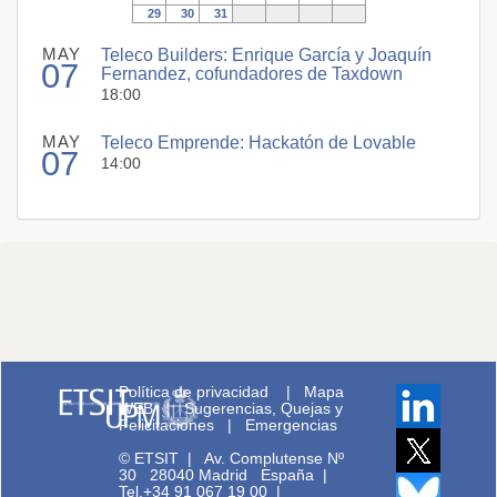
29
30
31
MAY
Teleco Builders: Enrique García y Joaquín
07
Fernandez, cofundadores de Taxdown
18:00
MAY
Teleco Emprende: Hackatón de Lovable
07
14:00
Política de privacidad
|
Mapa
WEB
|
Sugerencias, Quejas y
Felicitaciones
|
Emergencias
© ETSIT
|
Av. Complutense Nº
30 28040 Madrid España |
Tel.+34 91 067 19 00
|