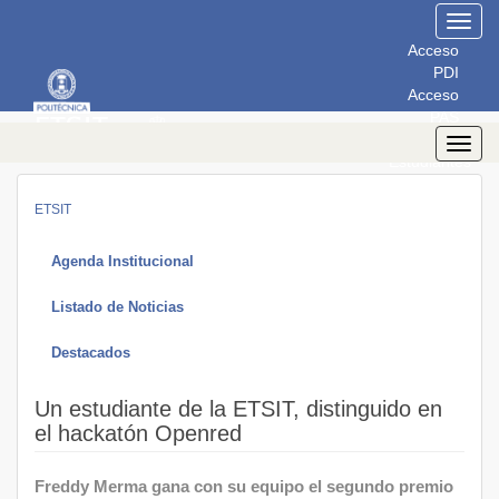
Toggl
navig
Acceso
PDI
Acceso
PAS
Acceso
Toggl
Estudiantes
navig
ETSIT
Agenda Institucional
Listado de Noticias
Destacados
Un estudiante de la ETSIT, distinguido en
el hackatón Openred
Freddy Merma gana con su equipo el segundo premio