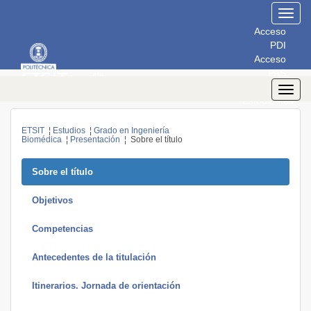
Toggl
navig
Acceso
PDI
Acceso
PAS
Acceso
Toggl
Estudiantes
navig
ETSIT
¦
Estudios
¦
Grado en Ingeniería
Biomédica
¦
Presentación
¦ Sobre el título
Sobre el título
Objetivos
Competencias
Antecedentes de la titulación
Itinerarios. Jornada de orientación