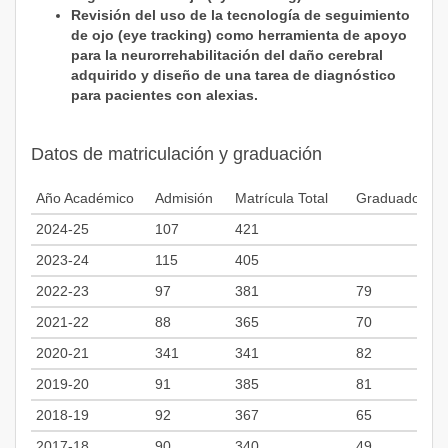
Revisión del uso de la tecnología de seguimiento
de ojo (eye tracking) como herramienta de apoyo
para la neurorrehabilitación del daño cerebral
adquirido y diseño de una tarea de diagnóstico
para pacientes con alexias.
Datos de matriculación y graduación
Año Académico
Admisión
Matrícula Total
Graduados
2024-25
107
421
2023-24
115
405
2022-23
97
381
79
2021-22
88
365
70
2020-21
341
341
82
2019-20
91
385
81
2018-19
92
367
65
2017-18
90
340
49